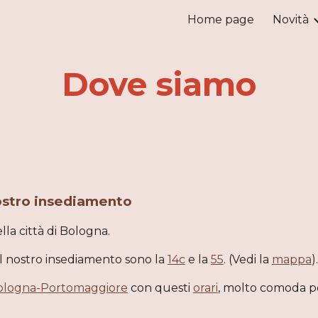
Home page
Novità
ip to main content
Skip to navigat
Dove siamo
nostro insediamento
lla città di Bologna.
l nostro insediamento sono la 
14c
 e la 
55
. (Vedi la 
mappa
).
ologna-Portomaggiore
 con questi 
orari
, molto comoda pe