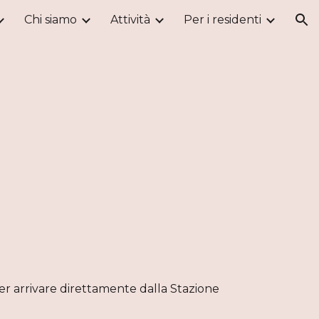
Chi siamo
Attività
Per i residenti
ion
r arrivare direttamente dalla Stazione 