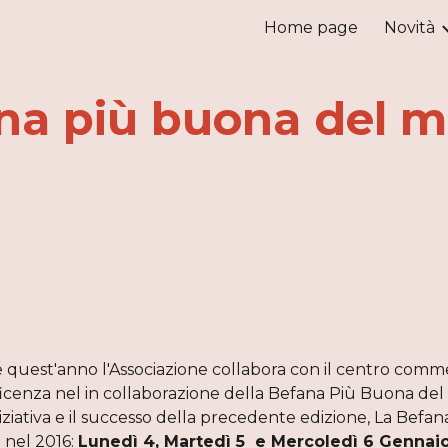
Home page
Novità
ip to main content
Skip to navigat
na più buona del 
quest'anno l'Associazione collabora con il centro commer
cenza nel in collaborazione della Befana Più Buona del 
niziativa e il successo della precedente edizione, La Bef
nel 2016: 
Lunedì 4, Martedì 5  e Mercoledì 6 Gennaio