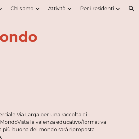
Chi siamo
Attività
Per i residenti
ion
mondo
ciale Via Larga per una raccolta di 
MondoVista la valenza educativo/formativa 
ana più buona del mondo sarà riproposta 
.