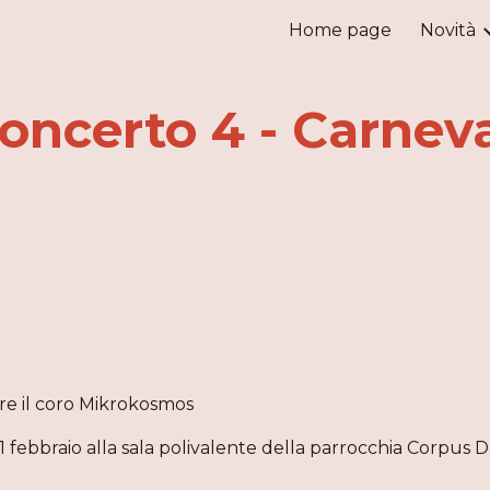
Home page
Novità
ip to main content
Skip to navigat
oncerto 4 - Carnev
are il coro Mikrokosmos
febbraio alla sala polivalente della parrocchia Corpus D