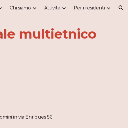
Chi siamo
Attività
Per i residenti
ion
ale multietnico
omini in via Enriques 56