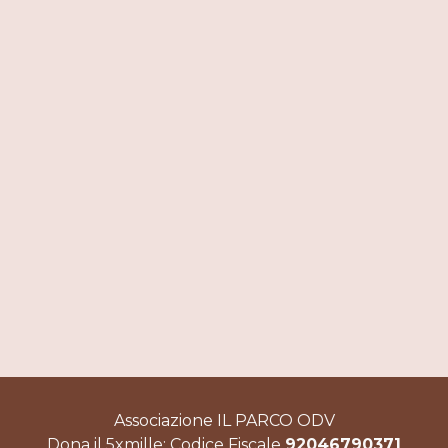
Associazione IL PARCO ODV
Dona il 5xmille: Codice Fiscale
92046790371