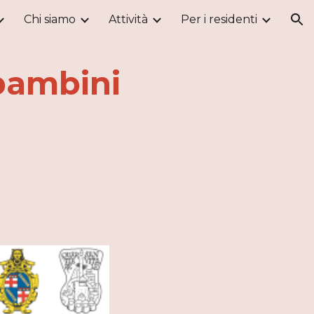
Chi siamo
Attività
Per i residenti
ion
 bambini