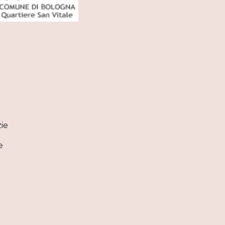
zie
e