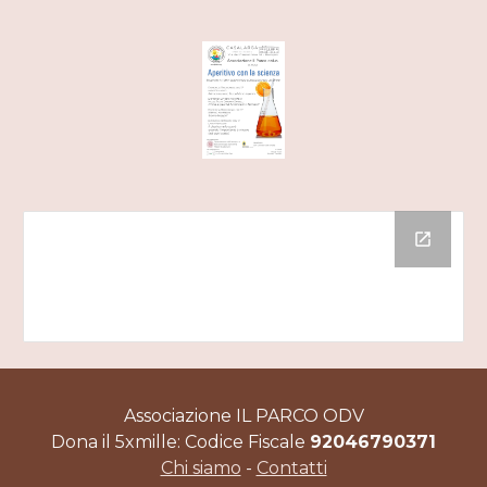
Associazione IL PARCO ODV
Dona il 5xmille: Codice Fiscale
92046790371
Chi siamo
-
Contatti