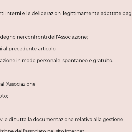
nti interni e le deliberazioni legittimamente adottate dagl
no nei confronti dell'Associazione;
ui al precedente articolo;
ciazione in modo personale, spontaneo e gratuito.
all'Associazione;
oto;
tivi e di tutta la documentazione relativa alla gestione
zione dell’associato nel sito internet