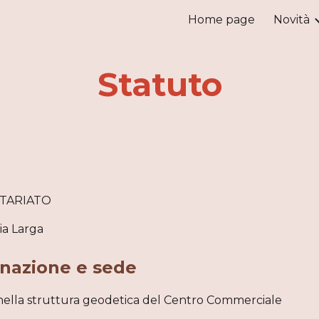
Home page
Novità
ip to main content
Skip to navigat
Statuto
NTARIATO
ia Larga
inazione e sede
a, nella struttura geodetica del Centro Commerciale