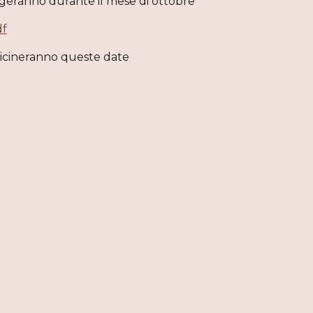
volgeranno durante il mese di ottobre
df
vicineranno queste date