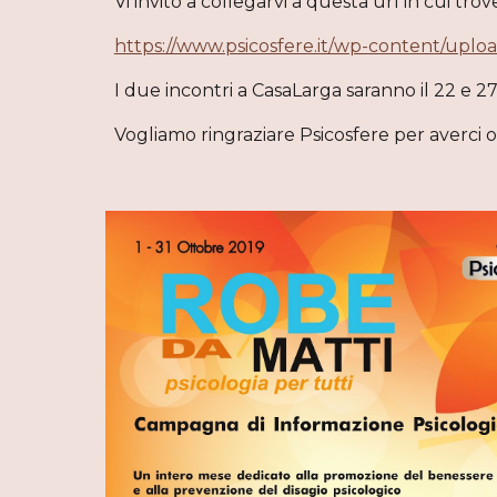
Vi invito a collegarvi a questa url in cui tr
https://www.psicosfere.it/wp-content/upl
I due incontri a CasaLarga saranno il 22 e
Vogliamo ringraziare Psicosfere per averci 