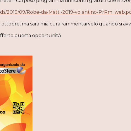
overete il corposo programma di incontri gratuiti che si s
oads/2019/09/Robe-da-Matti-2019-volantino-PrRm_web.p
 27 ottobre, ma sarà mia cura rammentarvelo quando si av
offerto questa opportunità