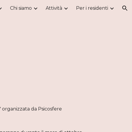
Chi siamo
Attività
Per i residenti
ion
" organizzata da Psicosfere