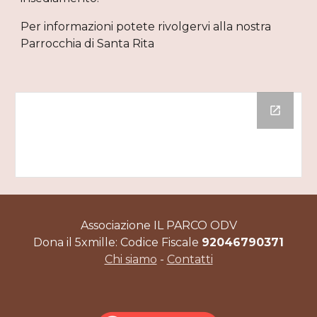
Per informazioni potete rivolgervi alla nostra 
Parrocchia di Santa Rita
Associazione IL PARCO ODV
Dona il 5xmille: Codice Fiscale
92046790371
Chi siamo
-
Contatti